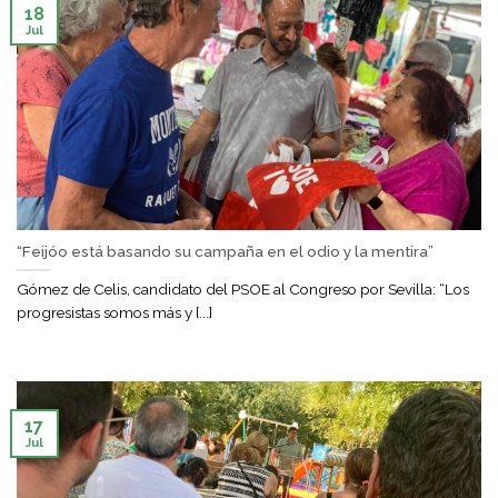
18
Jul
“Feijóo está basando su campaña en el odio y la mentira”
Gómez de Celis, candidato del PSOE al Congreso por Sevilla: “Los
progresistas somos más y [...]
17
Jul