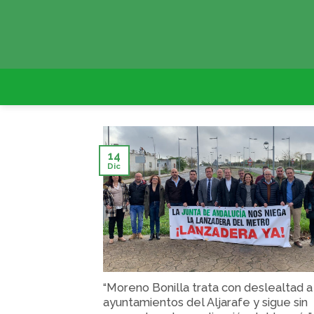
Skip
to
content
14
Dic
“Moreno Bonilla trata con deslealtad a
ayuntamientos del Aljarafe y sigue sin