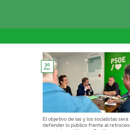
Skip
to
content
30
Mar
El objetivo de las y los socialistas será
defender lo público frente al retroce