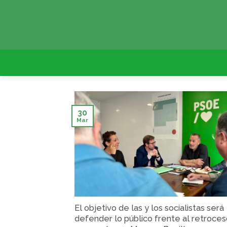
Skip
to
content
30
Mar
El objetivo de las y los socialistas será
defender lo público frente al retroce